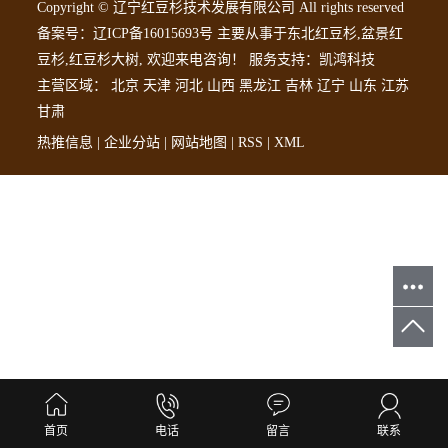
Copyright © 辽宁红豆杉技术发展有限公司 All rights reserved
备案号：
辽ICP备16015693号
主要从事于
东北红豆杉
,
盆景红
豆杉
,
红豆杉大树
, 欢迎来电咨询！
服务支持：
凯鸿科技
主营区域：
北京
天津
河北
山西
黑龙江
吉林
辽宁
山东
江苏
甘肃
热推信息
|
企业分站
|
网站地图
|
RSS
|
XML
首页
电话
留言
联系