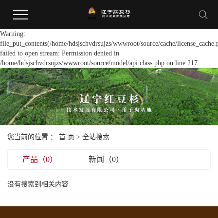
Warning:
file_put_contents(/home/hdsjschvdrsujzs/wwwroot/source/cache/license_cache.
failed to open stream: Permission denied in
/home/hdsjschvdrsujzs/wwwroot/source/model/api.class.php on line 217
您当前的位置 ：
首 页
> 全站搜索
产品（0）
新闻（0）
没有搜索到相关内容