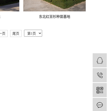
地
东北红豆杉种苗基地
一页
尾页
1