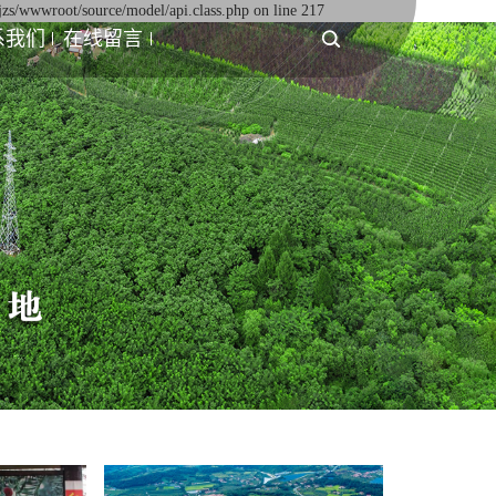
jzs/wwwroot/source/model/api.class.php on line 217
系我们
在线留言