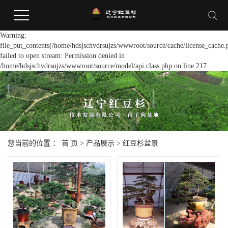
Warning:
file_put_contents(/home/hdsjschvdrsujzs/wwwroot/source/cache/license_cache.
failed to open stream: Permission denied in
/home/hdsjschvdrsujzs/wwwroot/source/model/api.class.php on line 217
您当前的位置 ：
首 页
>
产品展示
>
红豆杉盆景