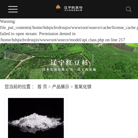
Warning:
file_put_contents(/home/hdsjschvdrsujzs/wwwroot/source/cache/license_cache.
failed to open stream: Permission denied in
/home/hdsjschvdrsujzs/wwwroot/source/model/api.class.php on line 217
您当前的位置 ：
首 页
>
产品展示
>
氢氧化镁