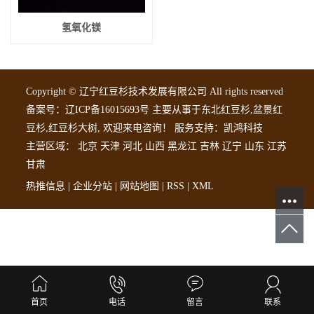
氢氧化镁
Copyright © 辽宁红豆杉技术发展有限公司 All rights reserved
备案号：
辽ICP备16015693号
主要从事于
东北红豆杉
,
盆景红
豆杉
,
红豆杉大树
, 欢迎来电咨询！
服务支持：
凯鸿科技
主营区域：
北京
天津
河北
山西
黑龙江
吉林
辽宁
山东
江苏
甘肃
热推信息
|
企业分站
|
网站地图
|
RSS
|
XML
首页
电话
留言
联系