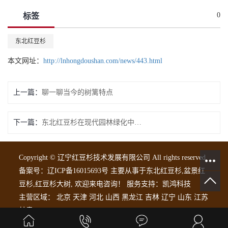
0
标签
东北红豆杉
本文网址：
http://lnhongdoushan.com/news/443.html
上一篇：
聊一聊当今的树篱特点
下一篇：
东北红豆杉在现代园林绿化中的作用
Copyright © 辽宁红豆杉技术发展有限公司 All rights reserved
备案号：
辽ICP备16015693号
主要从事于
东北红豆杉
,
盆景红
豆杉
,
红豆杉大树
, 欢迎来电咨询！
服务支持：
凯鸿科技
主营区域：
北京
天津
河北
山西
黑龙江
吉林
辽宁
山东
江苏
甘肃
热推信息
|
企业分站
|
网站地图
|
RSS
|
XML