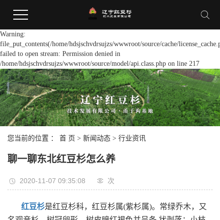
Warning:
file_put_contents(/home/hdsjschvdrsujzs/wwwroot/source/cache/license_cache.
failed to open stream: Permission denied in
/home/hdsjschvdrsujzs/wwwroot/source/model/api.class.php on line 217
您当前的位置 ：
首 页
>
新闻动态
>
行业资讯
聊一聊东北红豆杉怎么养
2020-11-07 09:35:08
次
红豆杉
是红豆杉科，红豆杉属(紫杉属)。常绿乔木，又
名观音杉。树冠卵形，树皮暗红褐色并呈条 状剥落；小枝