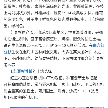
绿褐色；叶条形，表面有深绿色的光泽，背面黄绿色，在枝
上两列羽状排列。雌雄异株；雄花6～14 枚集成头状，雌花
胚珠淡红色；种子生于鲜红色环状肉质假种皮中，上部稍露
出，绿褐色。
红豆杉原产长江流域及以南地区，性喜温暖湿润，是强
阴性慢生树种，宜于富含腐殖质、疏松、肥沃的酸性土壤。
适宜生长温度20～30℃，可耐-5～-10℃短期低温。在
南方红
豆杉
生长在湿润山区林间混交地，大多在高大落叶乔 木之
下，不耐强阳光，幼苗要搭荫棚，下面为你详细介绍红豆杉
怎么养：
1.
红豆杉养殖
的土壤选择
红豆杉宜在早春2月中下旬栽植，种苗要带土球挖起，
可栽庭园荫蔽处，常与乔木配植。盆土用疏松、肥沃的有机
质含量高的酸性土，可用园土、泥炭、沙按2：1：1配成，
加1％腐熟的有机肥。