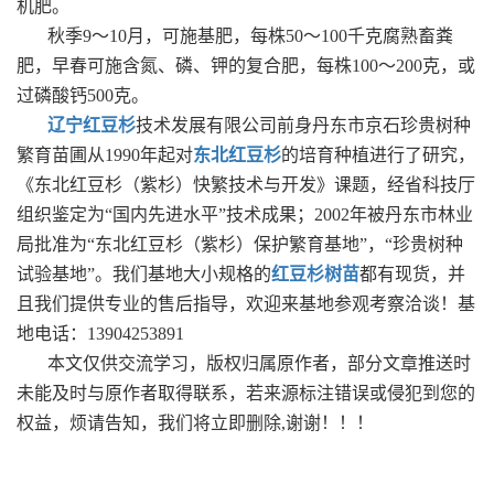
机肥。
秋季9～10月，可施基肥，每株50～100千克腐熟畜粪
肥，早春可施含氮、磷、钾的复合肥，每株100～200克，或
过磷酸钙500克。
辽宁红豆杉
技术发展有限公司前身丹东市京石珍贵树种
繁育苗圃从1990年起对
东北红豆杉
的培育种植进行了研究，
《东北红豆杉（紫杉）快繁技术与开发》课题，经省科技厅
组织鉴定为“国内先进水平”技术成果；2002年被丹东市林业
局批准为“东北红豆杉（紫杉）保护繁育基地”，“珍贵树种
试验基地”。我们基地大小规格的
红豆杉树苗
都有现货，并
且我们提供专业的售后指导，欢迎来基地参观考察洽谈！基
地电话：13904253891
本文仅供交流学习，版权归属原作者，部分文章推送时
未能及时与原作者取得联系，若来源标注错误或侵犯到您的
权益，烦请告知，我们将立即删除,谢谢！！！