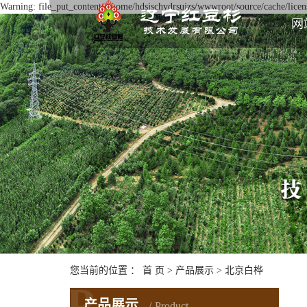
Warning: file_put_contents(/home/hdsjschvdrsujzs/wwwroot/source/cache/licens
网
您当前的位置 ：
首 页
>
产品展示
>
北京白桦
P
产品展示
Product