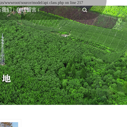
jzs/wwwroot/source/model/api.class.php on line 217
系我们
在线留言