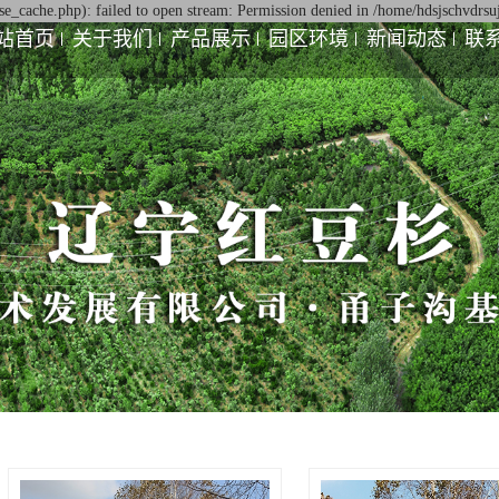
e_cache.php): failed to open stream: Permission denied in /home/hdsjschvdrsu
站首页
关于我们
产品展示
园区环境
新闻动态
联