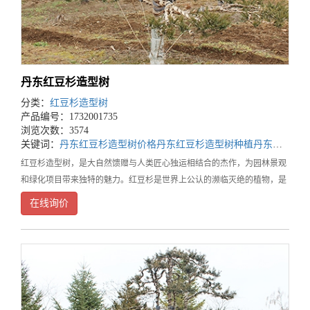
丹东红豆杉造型树
分类：
红豆杉造型树
产品编号：1732001735
浏览次数：3574
关键词：
丹东红豆杉造型树价格
丹东红豆杉造型树种植
丹东红豆杉造型树基地
红豆杉造型树，是大自然馈赠与人类匠心独运相结合的杰作，为园林景观
和绿化项目带来独特的魅力。红豆杉是世界上公认的濒临灭绝的植物，是
经过了第四纪冰川遗留下来的古老孑遗树种。在漫长的地质变迁中，它顽
在线询价
强地生存下来，承载着地球历史的记忆。每一棵红豆杉