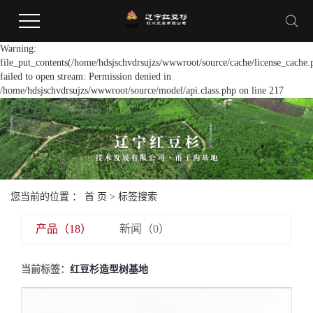
Warning:
file_put_contents(/home/hdsjschvdrsujzs/wwwroot/source/cache/license_cache.
failed to open stream: Permission denied in
/home/hdsjschvdrsujzs/wwwroot/source/model/api.class.php on line 217
您当前的位置 ：
首 页
> 标签搜索
产品（18）
新闻（0）
当前标签：
红豆杉造型树基地