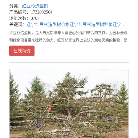
分类：
红豆杉造型树
产品编号：1732002564
浏览次数：3707
关键词：
辽宁红豆杉造型树价格
辽宁红豆杉造型树种植
辽宁红豆杉造型树基地
红豆杉造型树，是大自然馈赠与人类匠心独运相结合的杰作，为园林景观
和绿化项目带来独特的魅力。红豆杉是世界上公认的濒临灭绝的植物，是
经过了第四纪冰川遗留下来的古老孑遗树种。在漫长的地质变迁中，它顽
在线询价
强地生存下来，承载着地球历史的记忆。每一棵红豆杉