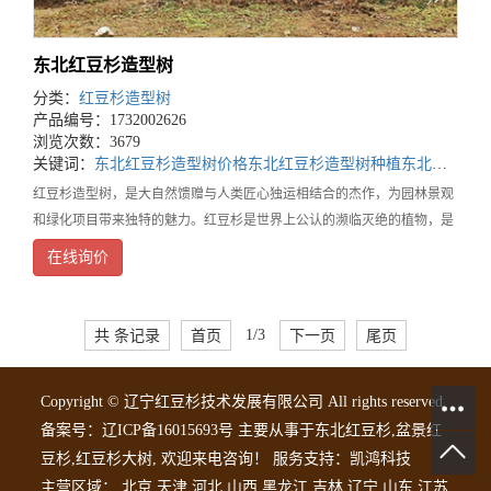
东北红豆杉造型树
分类：
红豆杉造型树
产品编号：1732002626
浏览次数：3679
关键词：
东北红豆杉造型树价格
东北红豆杉造型树种植
东北红豆杉造型树基地
红豆杉造型树，是大自然馈赠与人类匠心独运相结合的杰作，为园林景观
和绿化项目带来独特的魅力。红豆杉是世界上公认的濒临灭绝的植物，是
经过了第四纪冰川遗留下来的古老孑遗树种。在漫长的地质变迁中，它顽
在线询价
强地生存下来，承载着地球历史的记忆。每一棵红豆杉
共 条记录
首页
1/3
下一页
尾页
Copyright © 辽宁红豆杉技术发展有限公司 All rights reserved
备案号：
辽ICP备16015693号
主要从事于
东北红豆杉
,
盆景红
豆杉
,
红豆杉大树
, 欢迎来电咨询！
服务支持：
凯鸿科技
主营区域：
北京
天津
河北
山西
黑龙江
吉林
辽宁
山东
江苏