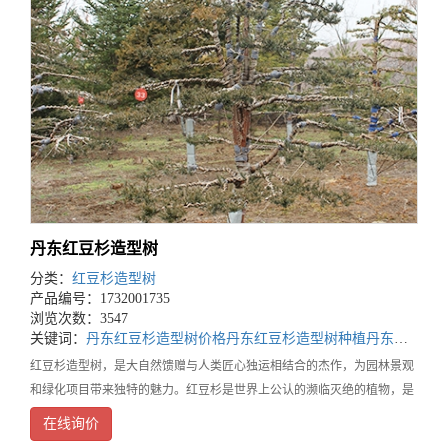
丹东红豆杉造型树
分类：
红豆杉造型树
产品编号：1732001735
浏览次数：3547
关键词：
丹东红豆杉造型树价格
丹东红豆杉造型树种植
丹东红豆杉造型树基地
红豆杉造型树，是大自然馈赠与人类匠心独运相结合的杰作，为园林景观
和绿化项目带来独特的魅力。红豆杉是世界上公认的濒临灭绝的植物，是
经过了第四纪冰川遗留下来的古老孑遗树种。在漫长的地质变迁中，它顽
在线询价
强地生存下来，承载着地球历史的记忆。每一棵红豆杉